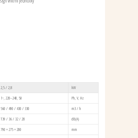
sign vnitřní jednotky
2,5 / 2,8
kW
1~, 220–240, 50
Ph, V, Hz
560 / 490 / 430 / 330
m3 / h
T39 / 36 / 32 / 28
dB(A)
790 × 275 × 200
mm