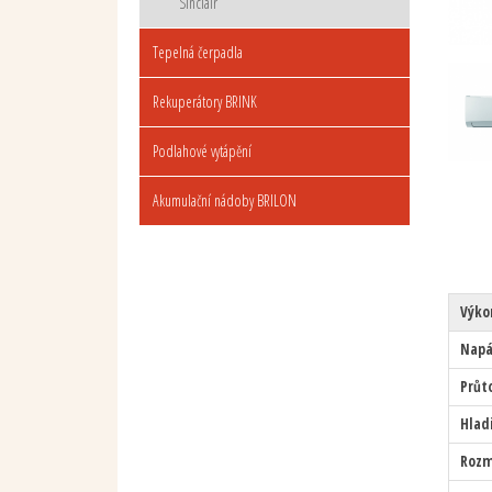
Sinclair
Tepelná čerpadla
Rekuperátory BRINK
Podlahové vytápění
Akumulační nádoby BRILON
Výko
Napá
Průt
Hlad
Rozm