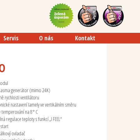
Servis
O nás
Kontakt
O
modul
lasma generátor (mimo 24K)
ně rychlosti ventilátoru
onické nastavení lamely ve vertikálním směru
 temperování na 8° C
ná regulace teploty s funkcí „I FEEL“
start
dálkový ovladač