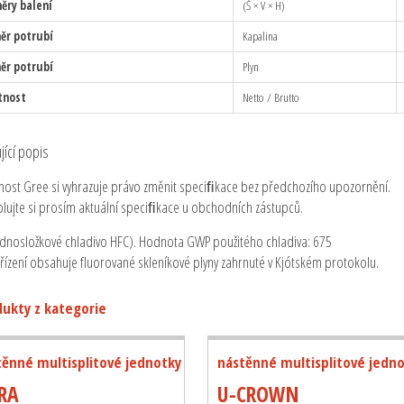
ěry balení
(Š × V × H)
ěr potrubí
Kapalina
ěr potrubí
Plyn
tnost
Netto / Brutto
jící popis
nost Gree si vyhrazuje právo změnit speciﬁkace bez předchozího upozornění.
olujte si prosím aktuální speciﬁkace u obchodních zástupců.
ednosložkové chladivo HFC). Hodnota GWP použitého chladiva: 675
ařízení obsahuje fluorované skleníkové plyny zahrnuté v Kjótském protokolu.
ukty z kategorie
těnné multisplitové jednotky
nástěnné multisplitové jedn
RA
U-CROWN