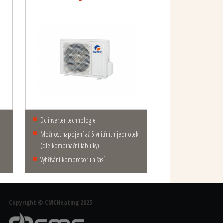
dc inverter technologie
možnost napojení až 5 vnitřních jednotek
(dle kombinační tabulky)
vyhřívání kompresoru a šasí
Copyright © CMCHeating 2025