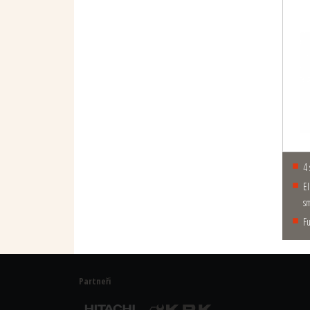
elektronické nastavení lamely ve vertikálním
s
Partneři