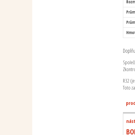
Rozm
Prům
Prům
Hmo
Doplňu
Společ
Zkontr
R32 (j
Toto z
prod
nás
BO