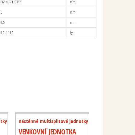
866 × 271 × 367
mm
6
mm
9,5
mm
9,0 / 11,0
kg
otky
nástěnné multisplitové jednotky
VENKOVNÍ JEDNOTKA