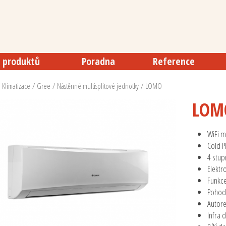
 produktů
Poradna
Reference
/
Klimatizace
/
Gree
/
Nástěnné multisplitové jednotky
/ LOMO
LOM
WiFi 
Cold P
4 stup
Elektr
Funkce
Pohodl
Autore
Infra 