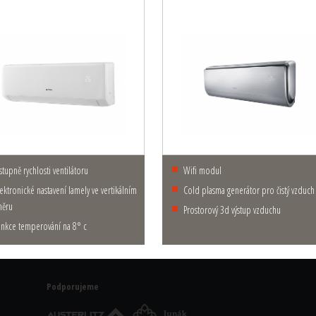
4 stupně rychlosti ventilátoru
wifi modul
cold plasma generátor pro čistý vzduch
měru
prostorový 3d výstup vzduchu
funkce temperování na 8° c
Podporujeme