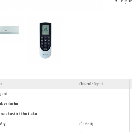
Bílý de
n
Chlazení / Topení
jení
–
ok vzduchu
–
ina akustického tlaku
–
ěry
(Š × V × H)