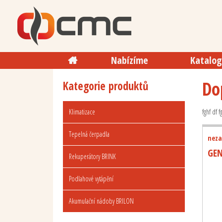
Nabízíme
Katalog
Do
Kategorie produktů
Klimatizace
fghf df f
Tepelná čerpadla
neza
GE
Rekuperátory BRINK
Podlahové vytápění
Akumulační nádoby BRILON