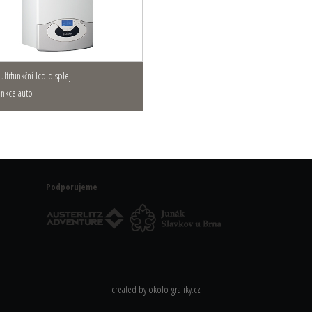
multifunkční lcd displej
unkce auto
Podporujeme
created by
okolo-grafiky.cz