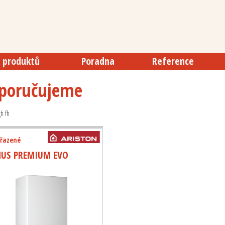
 produktů
Poradna
Reference
poručujeme
gh fh
řazené
NUS PREMIUM EVO